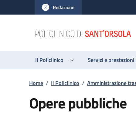
Salta al contenuto principale
Skip to footer content
Redazione
Il Policlinico
Servizi e prestazioni
Briciole di pane
Home
/
Il Policlinico
/
Amministrazione tra
Opere pubbliche
Descrizione