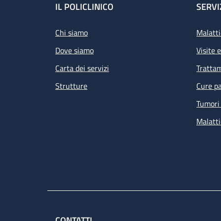
Footer
IL POLICLINICO
SERVI
Chi siamo
Malatti
Dove siamo
Visite 
Carta dei servizi
Tratta
Strutture
Cure pa
Tumori 
Malatti
CONTATTI