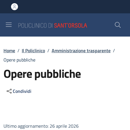
Salta al contenuto principale
Skip to footer content
Briciole di pane
Home
/
Il Policlinico
/
Amministrazione trasparente
/
Opere pubbliche
Opere pubbliche
Condividi
Descrizione
Ultimo aggiornamento: 26 aprile 2026