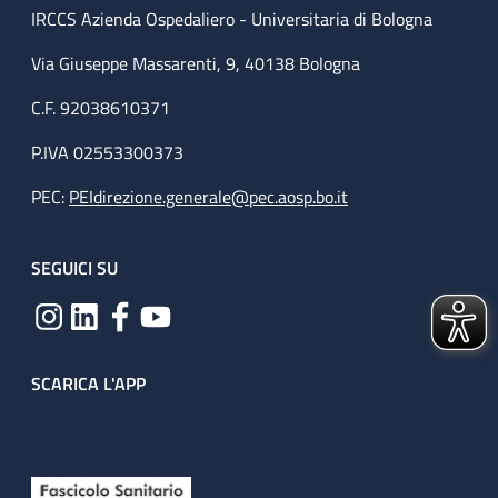
IRCCS Azienda Ospedaliero - Universitaria di Bologna
Via Giuseppe Massarenti, 9, 40138 Bologna
C.F. 92038610371
P.IVA 02553300373
PEC:
PEIdirezione.generale@pec.aosp.bo.it
SEGUICI SU
SCARICA L'APP