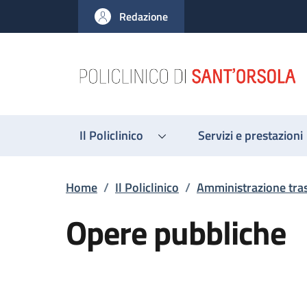
Salta al contenuto principale
Skip to footer content
Redazione
Il Policlinico
Servizi e prestazioni
Briciole di pane
Home
/
Il Policlinico
/
Amministrazione tra
Opere pubbliche
Descrizione