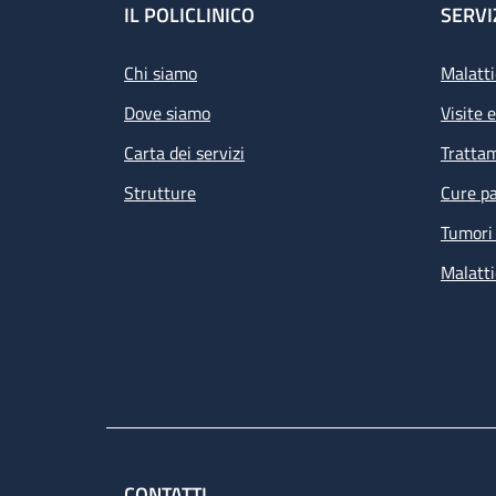
Footer
IL POLICLINICO
SERVI
Chi siamo
Malatti
Dove siamo
Visite 
Carta dei servizi
Tratta
Strutture
Cure pa
Tumori 
Malatti
CONTATTI