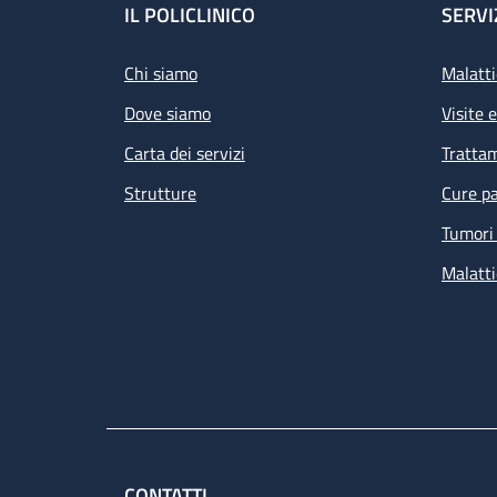
Footer
IL POLICLINICO
SERVI
Chi siamo
Malatti
Dove siamo
Visite 
Carta dei servizi
Tratta
Strutture
Cure pa
Tumori 
Malatti
CONTATTI