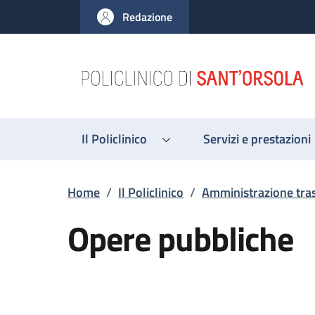
Salta al contenuto principale
Skip to footer content
Redazione
Il Policlinico
Servizi e prestazioni
Briciole di pane
Home
/
Il Policlinico
/
Amministrazione tra
Opere pubbliche
Descrizione