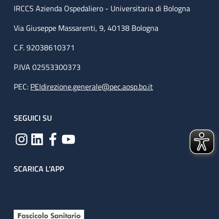
IRCCS Azienda Ospedaliero - Universitaria di Bologna
Via Giuseppe Massarenti, 9, 40138 Bologna
C.F. 92038610371
P.IVA 02553300373
PEC:
PEIdirezione.generale@pec.aosp.bo.it
SEGUICI SU
SCARICA L'APP