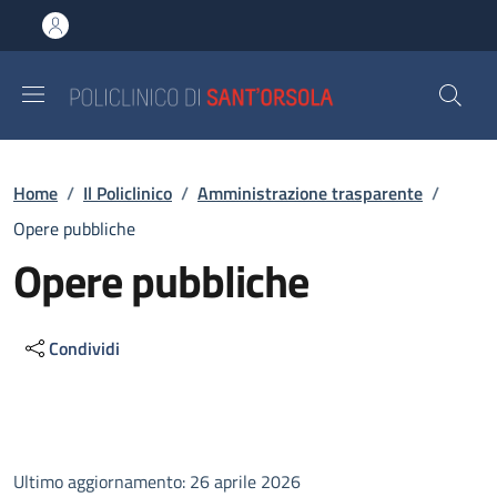
Salta al contenuto principale
Skip to footer content
Briciole di pane
Home
/
Il Policlinico
/
Amministrazione trasparente
/
Opere pubbliche
Opere pubbliche
Condividi
Descrizione
Ultimo aggiornamento: 26 aprile 2026