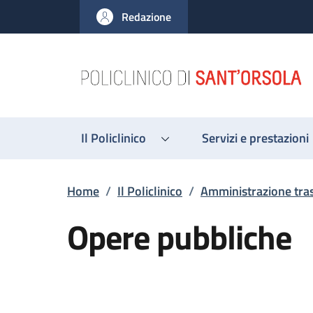
Salta al contenuto principale
Skip to footer content
Redazione
Il Policlinico
Servizi e prestazioni
Briciole di pane
Home
/
Il Policlinico
/
Amministrazione tra
Opere pubbliche
Descrizione