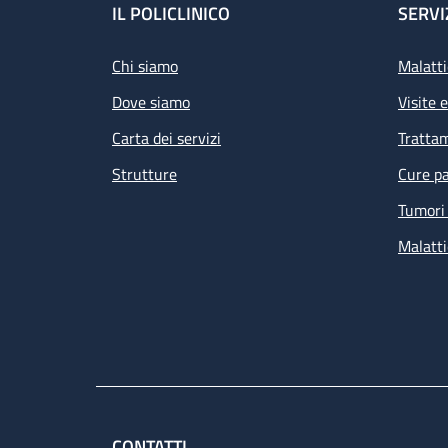
Footer
IL POLICLINICO
SERVI
Chi siamo
Malatti
Dove siamo
Visite 
Carta dei servizi
Tratta
Strutture
Cure pa
Tumori 
Malatti
CONTATTI