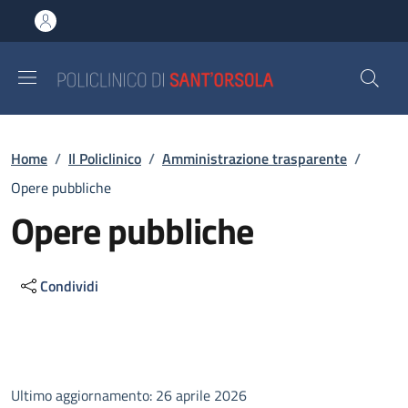
Salta al contenuto principale
Skip to footer content
Briciole di pane
Home
/
Il Policlinico
/
Amministrazione trasparente
/
Opere pubbliche
Opere pubbliche
Condividi
Descrizione
Ultimo aggiornamento: 26 aprile 2026