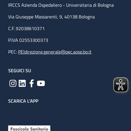
IRCCS Azienda Ospedaliero - Universitaria di Bologna
Via Giuseppe Massarenti, 9, 40138 Bologna
C.F. 92038610371
P.IVA 02553300373
PEC:
PEIdirezione.generale@pec.aosp.bo.it
SEGUICI SU
SCARICA L'APP