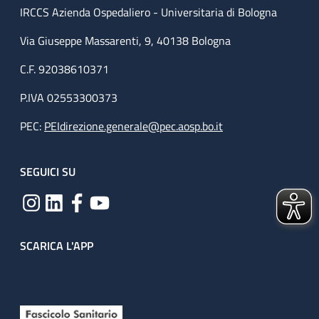
IRCCS Azienda Ospedaliero - Universitaria di Bologna
Via Giuseppe Massarenti, 9, 40138 Bologna
C.F. 92038610371
P.IVA 02553300373
PEC:
PEIdirezione.generale@pec.aosp.bo.it
SEGUICI SU
SCARICA L'APP