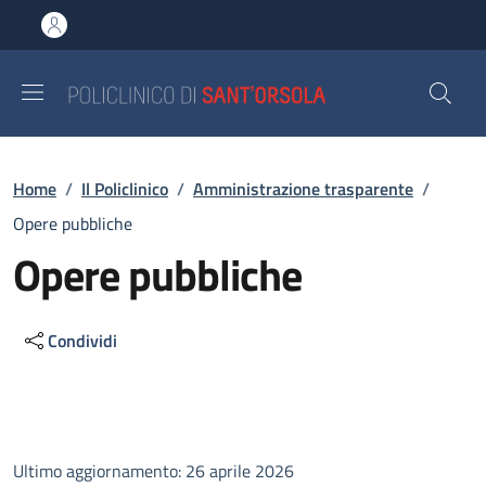
Salta al contenuto principale
Skip to footer content
Briciole di pane
Home
/
Il Policlinico
/
Amministrazione trasparente
/
Opere pubbliche
Opere pubbliche
Condividi
Descrizione
Ultimo aggiornamento: 26 aprile 2026