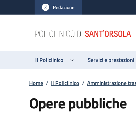
Salta al contenuto principale
Skip to footer content
Redazione
Il Policlinico
Servizi e prestazioni
Briciole di pane
Home
/
Il Policlinico
/
Amministrazione tra
Opere pubbliche
Descrizione