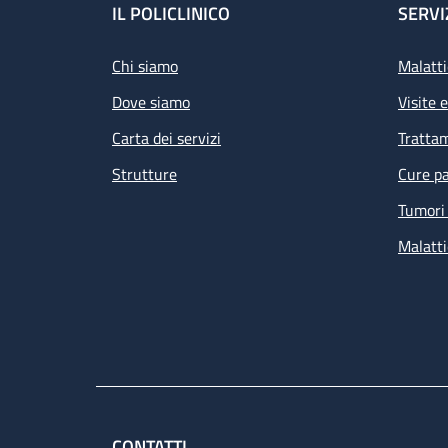
Footer
IL POLICLINICO
SERVI
Chi siamo
Malatti
Dove siamo
Visite 
Carta dei servizi
Tratta
Strutture
Cure pa
Tumori 
Malatti
CONTATTI