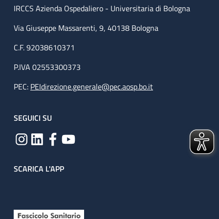
IRCCS Azienda Ospedaliero - Universitaria di Bologna
Via Giuseppe Massarenti, 9, 40138 Bologna
C.F. 92038610371
P.IVA 02553300373
PEC:
PEIdirezione.generale@pec.aosp.bo.it
SEGUICI SU
SCARICA L'APP