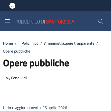
Salta al contenuto principale
Skip to footer content
Briciole di pane
Home
/
Il Policlinico
/
Amministrazione trasparente
/
Opere pubbliche
Opere pubbliche
Condividi
Descrizione
Ultimo aggiornamento: 26 aprile 2026