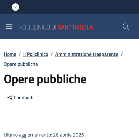
Salta al contenuto principale
Skip to footer content
Briciole di pane
Home
/
Il Policlinico
/
Amministrazione trasparente
/
Opere pubbliche
Opere pubbliche
Condividi
Descrizione
Ultimo aggiornamento: 26 aprile 2026