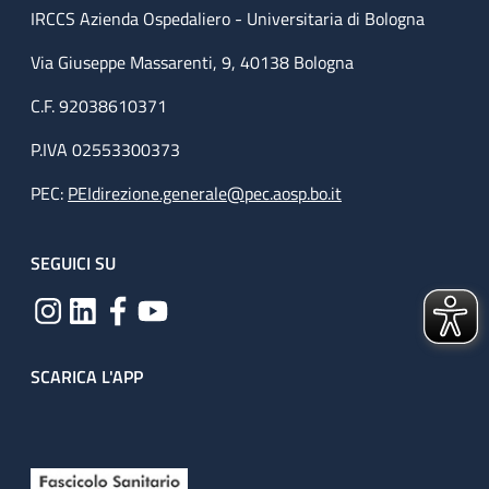
IRCCS Azienda Ospedaliero - Universitaria di Bologna
Via Giuseppe Massarenti, 9, 40138 Bologna
C.F. 92038610371
P.IVA 02553300373
PEC:
PEIdirezione.generale@pec.aosp.bo.it
SEGUICI SU
SCARICA L'APP