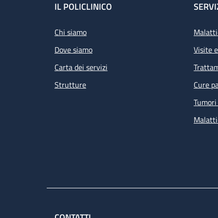
Footer
IL POLICLINICO
SERVI
Chi siamo
Malatti
Dove siamo
Visite 
Carta dei servizi
Tratta
Strutture
Cure pa
Tumori 
Malatti
CONTATTI