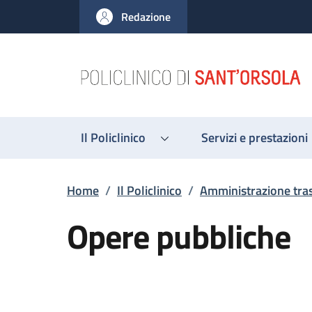
Salta al contenuto principale
Skip to footer content
Redazione
Il Policlinico
Servizi e prestazioni
Briciole di pane
Home
/
Il Policlinico
/
Amministrazione tra
Opere pubbliche
Descrizione