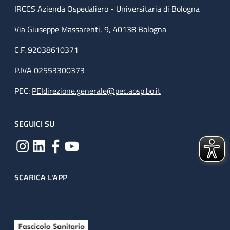
IRCCS Azienda Ospedaliero - Universitaria di Bologna
Via Giuseppe Massarenti, 9, 40138 Bologna
C.F. 92038610371
P.IVA 02553300373
PEC:
PEIdirezione.generale@pec.aosp.bo.it
SEGUICI SU
SCARICA L'APP