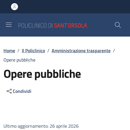
Salta al contenuto principale
Skip to footer content
Briciole di pane
Home
/
Il Policlinico
/
Amministrazione trasparente
/
Opere pubbliche
Opere pubbliche
Condividi
Descrizione
Ultimo aggiornamento: 26 aprile 2026