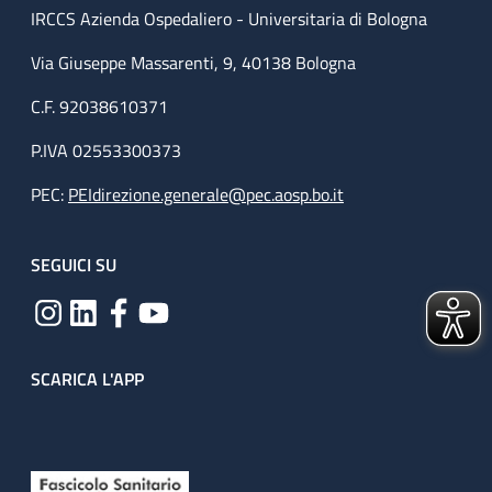
IRCCS Azienda Ospedaliero - Universitaria di Bologna
Via Giuseppe Massarenti, 9, 40138 Bologna
C.F. 92038610371
P.IVA 02553300373
PEC:
PEIdirezione.generale@pec.aosp.bo.it
SEGUICI SU
SCARICA L'APP