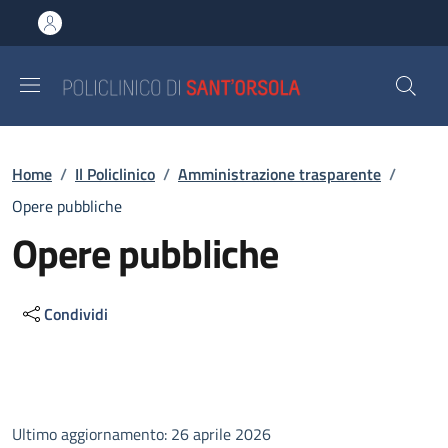
Salta al contenuto principale
Skip to footer content
Briciole di pane
Home
/
Il Policlinico
/
Amministrazione trasparente
/
Opere pubbliche
Opere pubbliche
Condividi
Descrizione
Ultimo aggiornamento: 26 aprile 2026