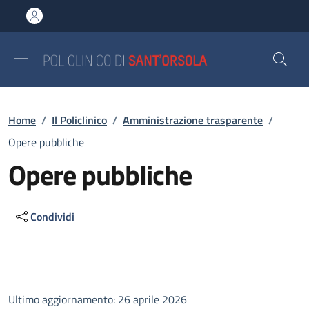
Salta al contenuto principale
Skip to footer content
Briciole di pane
Home
/
Il Policlinico
/
Amministrazione trasparente
/
Opere pubbliche
Opere pubbliche
Condividi
Descrizione
Ultimo aggiornamento: 26 aprile 2026