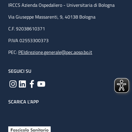
IRCCS Azienda Ospedaliero - Universitaria di Bologna
Via Giuseppe Massarenti, 9, 40138 Bologna
C.F. 92038610371
P.IVA 02553300373
PEC:
PEIdirezione.generale@pec.aosp.bo.it
SEGUICI SU
SCARICA L'APP