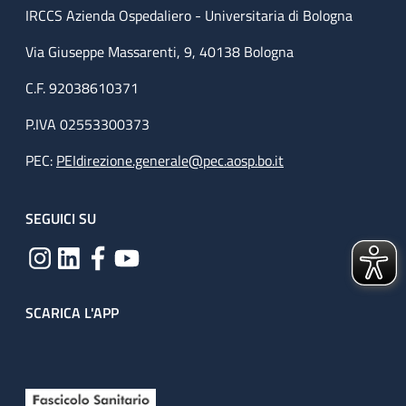
IRCCS Azienda Ospedaliero - Universitaria di Bologna
Via Giuseppe Massarenti, 9, 40138 Bologna
C.F. 92038610371
P.IVA 02553300373
PEC:
PEIdirezione.generale@pec.aosp.bo.it
SEGUICI SU
SCARICA L'APP