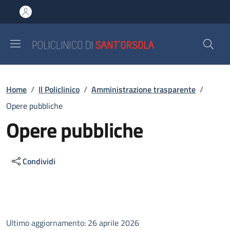
Salta al contenuto principale
Skip to footer content
Briciole di pane
Home
/
Il Policlinico
/
Amministrazione trasparente
/
Opere pubbliche
Opere pubbliche
Condividi
Descrizione
Ultimo aggiornamento: 26 aprile 2026