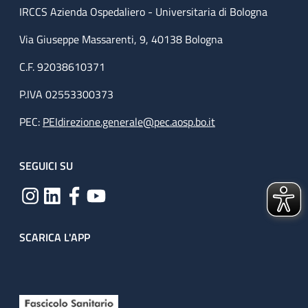
IRCCS Azienda Ospedaliero - Universitaria di Bologna
Via Giuseppe Massarenti, 9, 40138 Bologna
C.F. 92038610371
P.IVA 02553300373
PEC:
PEIdirezione.generale@pec.aosp.bo.it
SEGUICI SU
SCARICA L'APP