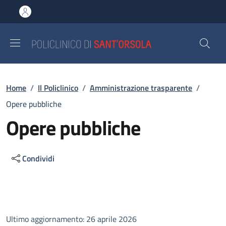
Salta al contenuto principale
Skip to footer content
Briciole di pane
Home
/
Il Policlinico
/
Amministrazione trasparente
/
Opere pubbliche
Opere pubbliche
Condividi
Descrizione
Ultimo aggiornamento: 26 aprile 2026