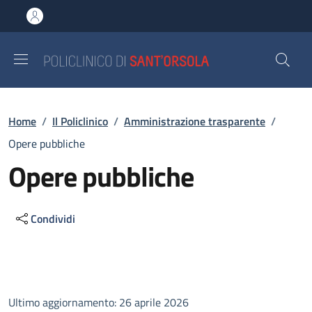
Salta al contenuto principale
Skip to footer content
Briciole di pane
Home
/
Il Policlinico
/
Amministrazione trasparente
/
Opere pubbliche
Opere pubbliche
Condividi
Descrizione
Ultimo aggiornamento: 26 aprile 2026