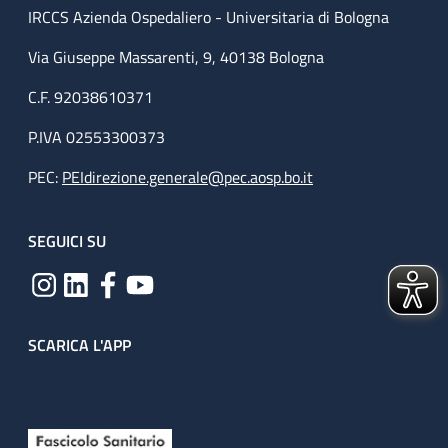
IRCCS Azienda Ospedaliero - Universitaria di Bologna
Via Giuseppe Massarenti, 9, 40138 Bologna
C.F. 92038610371
P.IVA 02553300373
PEC:
PEIdirezione.generale@pec.aosp.bo.it
SEGUICI SU
SCARICA L'APP