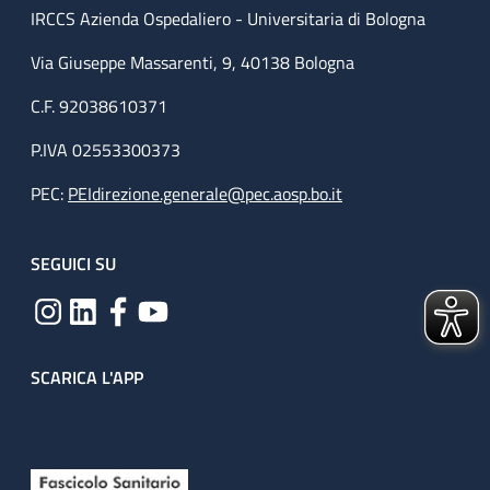
IRCCS Azienda Ospedaliero - Universitaria di Bologna
Via Giuseppe Massarenti, 9, 40138 Bologna
C.F. 92038610371
P.IVA 02553300373
PEC:
PEIdirezione.generale@pec.aosp.bo.it
SEGUICI SU
SCARICA L'APP