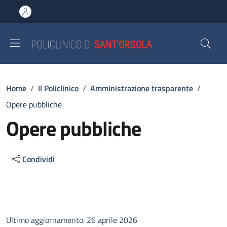
Salta al contenuto principale
Skip to footer content
Briciole di pane
Home
/
Il Policlinico
/
Amministrazione trasparente
/
Opere pubbliche
Opere pubbliche
Condividi
Descrizione
Ultimo aggiornamento: 26 aprile 2026