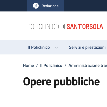
Salta al contenuto principale
Skip to footer content
Redazione
Il Policlinico
Servizi e prestazioni
Briciole di pane
Home
/
Il Policlinico
/
Amministrazione tra
Opere pubbliche
Descrizione