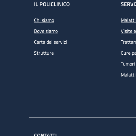
Footer
IL POLICLINICO
SERVI
Chi siamo
Malatti
Dove siamo
Visite 
Carta dei servizi
Tratta
Strutture
Cure pa
Tumori 
Malatti
CONTATTI