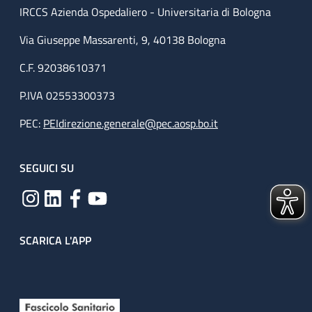
IRCCS Azienda Ospedaliero - Universitaria di Bologna
Via Giuseppe Massarenti, 9, 40138 Bologna
C.F. 92038610371
P.IVA 02553300373
PEC:
PEIdirezione.generale@pec.aosp.bo.it
SEGUICI SU
SCARICA L'APP