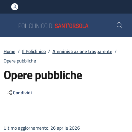
Salta al contenuto principale
Skip to footer content
Briciole di pane
Home
/
Il Policlinico
/
Amministrazione trasparente
/
Opere pubbliche
Opere pubbliche
Condividi
Descrizione
Ultimo aggiornamento: 26 aprile 2026