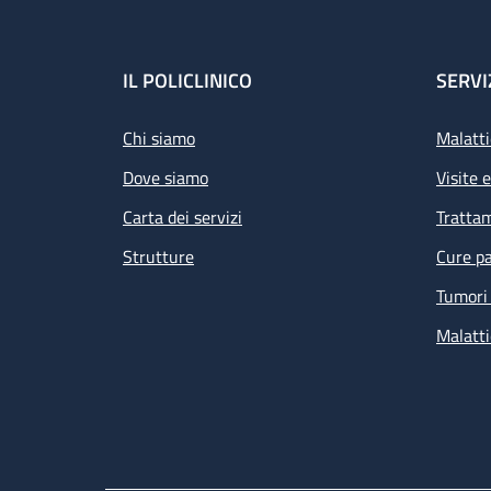
Footer
IL POLICLINICO
SERVI
Chi siamo
Malatti
Dove siamo
Visite 
Carta dei servizi
Tratta
Strutture
Cure pa
Tumori 
Malatti