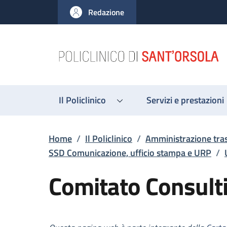
Salta al contenuto principale
Skip to footer content
Redazione
Il Policlinico
Servizi e prestazioni
Briciole di pane
Home
/
Il Policlinico
/
Amministrazione tra
SSD Comunicazione, ufficio stampa e URP
/
Comitato Consult
Descrizione