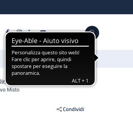
Facebook
Instagram
Linkedin
YouTube
Cerca
Sostienici
Direzione Generale
/
ivo Misto
Condividi