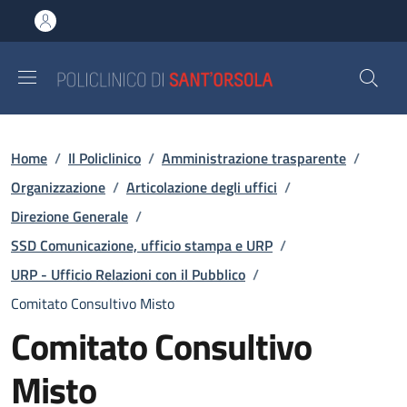
Salta al contenuto principale
Skip to footer content
Briciole di pane
Home
/
Il Policlinico
/
Amministrazione trasparente
/
Organizzazione
/
Articolazione degli uffici
/
Direzione Generale
/
SSD Comunicazione, ufficio stampa e URP
/
URP - Ufficio Relazioni con il Pubblico
/
Comitato Consultivo Misto
Comitato Consultivo
Misto