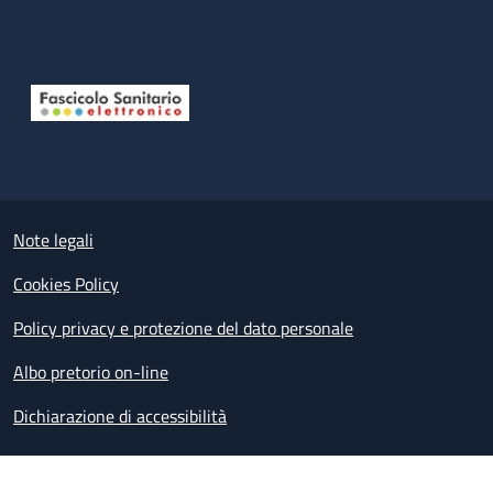
Useful links section
Small prints
Note legali
Cookies Policy
Policy privacy e protezione del dato personale
Albo pretorio on-line
Dichiarazione di accessibilità