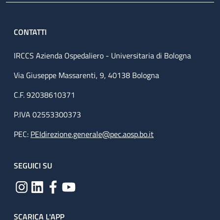
CONTATTI
IRCCS Azienda Ospedaliero - Universitaria di Bologna
Via Giuseppe Massarenti, 9, 40138 Bologna
C.F. 92038610371
P.IVA 02553300373
PEC:
PEIdirezione.generale@pec.aosp.bo.it
SEGUICI SU
SCARICA L'APP