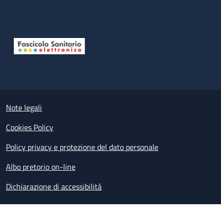
Useful links section
Small prints
Note legali
Cookies Policy
Policy privacy e protezione del dato personale
Albo pretorio on-line
Dichiarazione di accessibilità