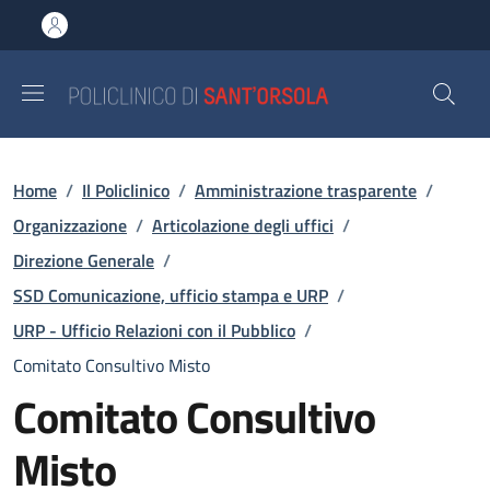
Salta al contenuto principale
Skip to footer content
Briciole di pane
Home
/
Il Policlinico
/
Amministrazione trasparente
/
Organizzazione
/
Articolazione degli uffici
/
Direzione Generale
/
SSD Comunicazione, ufficio stampa e URP
/
URP - Ufficio Relazioni con il Pubblico
/
Comitato Consultivo Misto
Comitato Consultivo
Misto