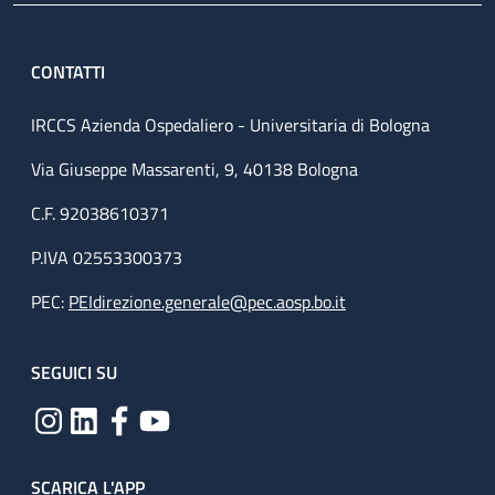
CONTATTI
IRCCS Azienda Ospedaliero - Universitaria di Bologna
Via Giuseppe Massarenti, 9, 40138 Bologna
C.F. 92038610371
P.IVA 02553300373
PEC:
PEIdirezione.generale@pec.aosp.bo.it
SEGUICI SU
SCARICA L'APP