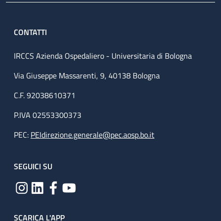
CONTATTI
IRCCS Azienda Ospedaliero - Universitaria di Bologna
Via Giuseppe Massarenti, 9, 40138 Bologna
C.F. 92038610371
P.IVA 02553300373
PEC:
PEIdirezione.generale@pec.aosp.bo.it
SEGUICI SU
SCARICA L'APP