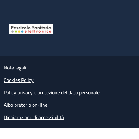
Useful links section
Small prints
Note legali
Cookies Policy
Policy privacy e protezione del dato personale
Albo pretorio on-line
Dichiarazione di accessibilità