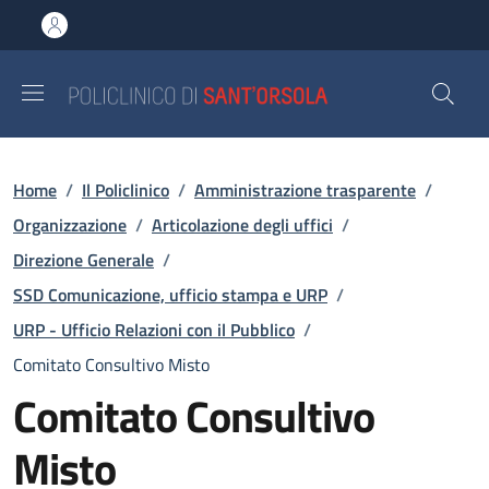
Salta al contenuto principale
Skip to footer content
Briciole di pane
Home
/
Il Policlinico
/
Amministrazione trasparente
/
Organizzazione
/
Articolazione degli uffici
/
Direzione Generale
/
SSD Comunicazione, ufficio stampa e URP
/
URP - Ufficio Relazioni con il Pubblico
/
Comitato Consultivo Misto
Comitato Consultivo
Misto