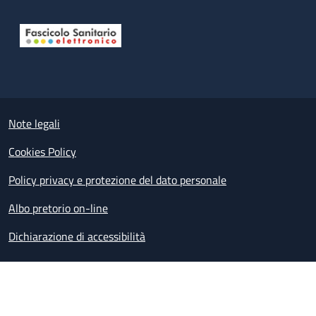
Useful links section
Small prints
Note legali
Cookies Policy
Policy privacy e protezione del dato personale
Albo pretorio on-line
Dichiarazione di accessibilità