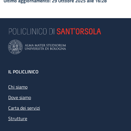
Ultimo aggiornamento: 29 Ottobre 2025 alle 16:28
Footer
IL POLICLINICO
Chi siamo
Dove siamo
Carta dei servizi
Strutture