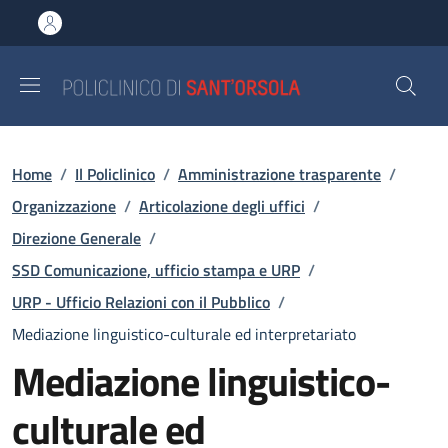
Salta al contenuto principale
Skip to footer content
Briciole di pane
Home
/
Il Policlinico
/
Amministrazione trasparente
/
Organizzazione
/
Articolazione degli uffici
/
Direzione Generale
/
SSD Comunicazione, ufficio stampa e URP
/
URP - Ufficio Relazioni con il Pubblico
/
Mediazione linguistico-culturale ed interpretariato
Mediazione linguistico-
culturale ed