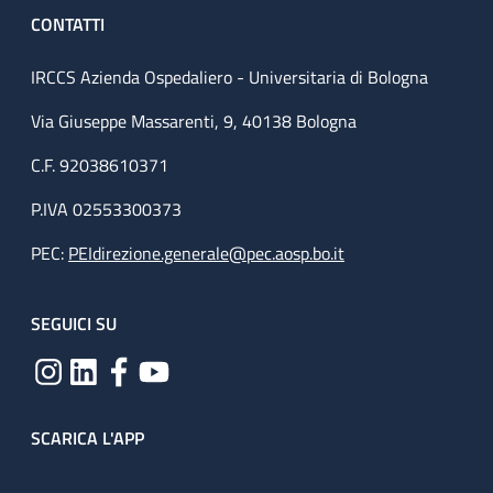
CONTATTI
IRCCS Azienda Ospedaliero - Universitaria di Bologna
Via Giuseppe Massarenti, 9, 40138 Bologna
C.F. 92038610371
P.IVA 02553300373
PEC:
PEIdirezione.generale@pec.aosp.bo.it
SEGUICI SU
SCARICA L'APP