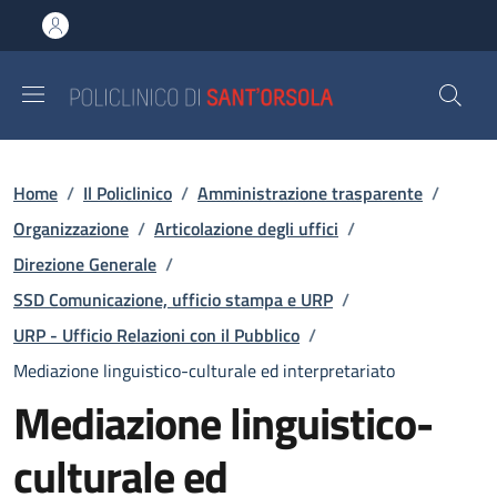
Salta al contenuto principale
Skip to footer content
Briciole di pane
Home
/
Il Policlinico
/
Amministrazione trasparente
/
Organizzazione
/
Articolazione degli uffici
/
Direzione Generale
/
SSD Comunicazione, ufficio stampa e URP
/
URP - Ufficio Relazioni con il Pubblico
/
Mediazione linguistico-culturale ed interpretariato
Mediazione linguistico-
culturale ed