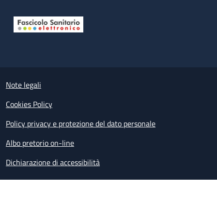
Useful links section
Small prints
Note legali
Cookies Policy
Policy privacy e protezione del dato personale
Albo pretorio on-line
Dichiarazione di accessibilità