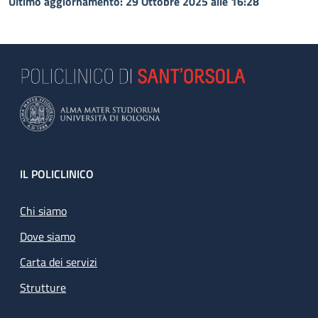
Ultimo aggiornamento: 29 Ottobre 2025 alle 16:28
Footer
IL POLICLINICO
Chi siamo
Dove siamo
Carta dei servizi
Strutture