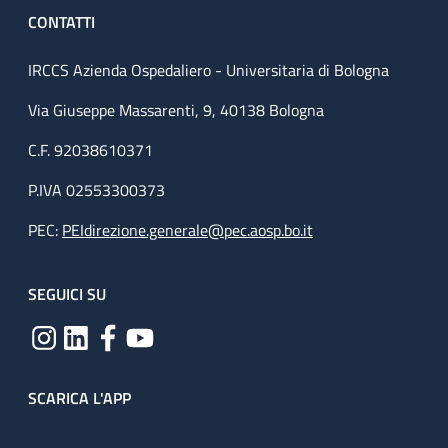
CONTATTI
IRCCS Azienda Ospedaliero - Universitaria di Bologna
Via Giuseppe Massarenti, 9, 40138 Bologna
C.F. 92038610371
P.IVA 02553300373
PEC:
PEIdirezione.generale@pec.aosp.bo.it
SEGUICI SU
SCARICA L'APP