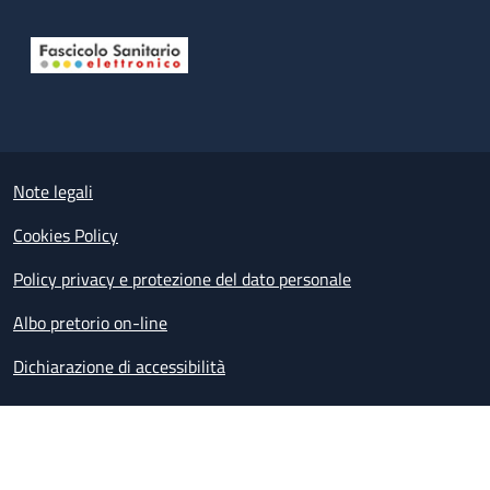
Useful links section
Small prints
Note legali
Cookies Policy
Policy privacy e protezione del dato personale
Albo pretorio on-line
Dichiarazione di accessibilità