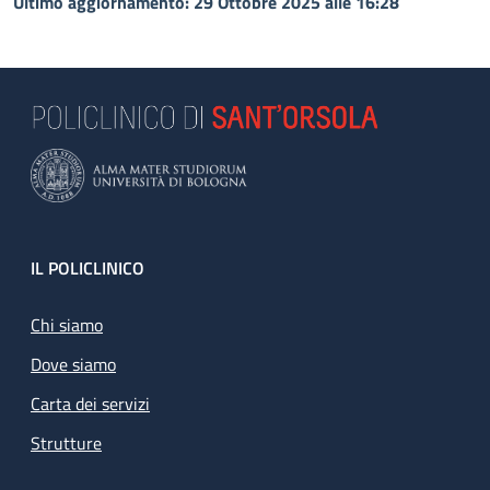
Ultimo aggiornamento: 29 Ottobre 2025 alle 16:28
Footer
IL POLICLINICO
Chi siamo
Dove siamo
Carta dei servizi
Strutture