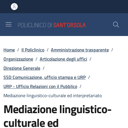
Salta al contenuto principale
Skip to footer content
Briciole di pane
Home
/
Il Policlinico
/
Amministrazione trasparente
/
Organizzazione
/
Articolazione degli uffici
/
Direzione Generale
/
SSD Comunicazione, ufficio stampa e URP
/
URP - Ufficio Relazioni con il Pubblico
/
Mediazione linguistico-culturale ed interpretariato
Mediazione linguistico-
culturale ed