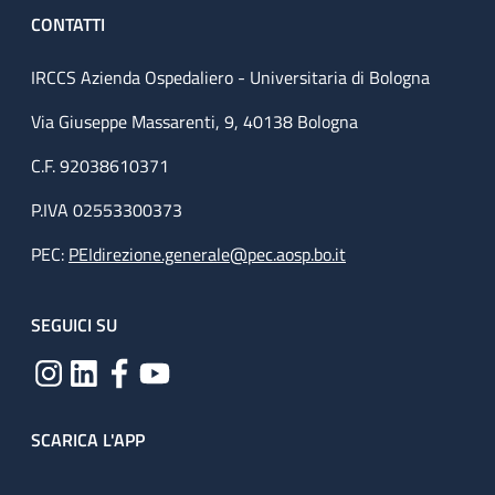
CONTATTI
IRCCS Azienda Ospedaliero - Universitaria di Bologna
Via Giuseppe Massarenti, 9, 40138 Bologna
C.F. 92038610371
P.IVA 02553300373
PEC:
PEIdirezione.generale@pec.aosp.bo.it
SEGUICI SU
SCARICA L'APP