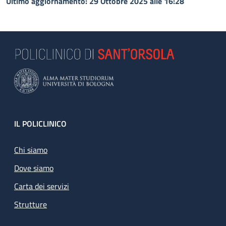
Ultimo aggiornamento: 29 Ottobre 2025 alle 16:28
Footer
IL POLICLINICO
Chi siamo
Dove siamo
Carta dei servizi
Strutture