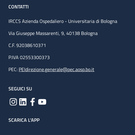
CONTATTI
IRCCS Azienda Ospedaliero - Universitaria di Bologna
Via Giuseppe Massarenti, 9, 40138 Bologna
C.F. 92038610371
P.IVA 02553300373
PEC:
PEIdirezione.generale@pec.aosp.bo.it
SEGUICI SU
SCARICA L'APP