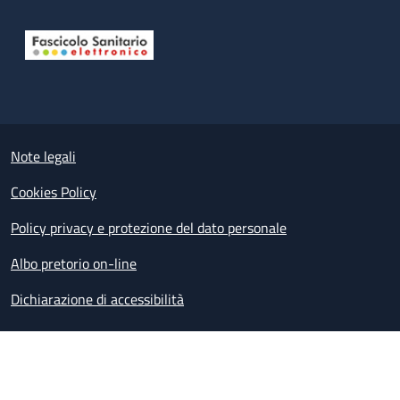
Useful links section
Small prints
Note legali
Cookies Policy
Policy privacy e protezione del dato personale
Albo pretorio on-line
Dichiarazione di accessibilità