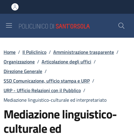
Salta al contenuto principale
Skip to footer content
Briciole di pane
Home
/
Il Policlinico
/
Amministrazione trasparente
/
Organizzazione
/
Articolazione degli uffici
/
Direzione Generale
/
SSD Comunicazione, ufficio stampa e URP
/
URP - Ufficio Relazioni con il Pubblico
/
Mediazione linguistico-culturale ed interpretariato
Mediazione linguistico-
culturale ed