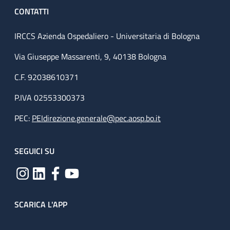
CONTATTI
IRCCS Azienda Ospedaliero - Universitaria di Bologna
Via Giuseppe Massarenti, 9, 40138 Bologna
C.F. 92038610371
P.IVA 02553300373
PEC:
PEIdirezione.generale@pec.aosp.bo.it
SEGUICI SU
SCARICA L'APP