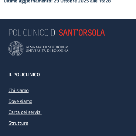
Ultimo aggiornamento: 29 Ottobre 2025 alle 16:28
Footer
IL POLICLINICO
Chi siamo
Dove siamo
Carta dei servizi
Strutture