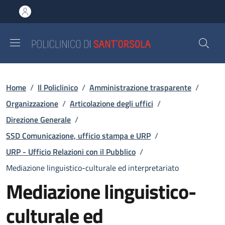
Salta al contenuto principale
Skip to footer content
Briciole di pane
Home
/
Il Policlinico
/
Amministrazione trasparente
/
Organizzazione
/
Articolazione degli uffici
/
Direzione Generale
/
SSD Comunicazione, ufficio stampa e URP
/
URP - Ufficio Relazioni con il Pubblico
/
Mediazione linguistico-culturale ed interpretariato
Mediazione linguistico-
culturale ed