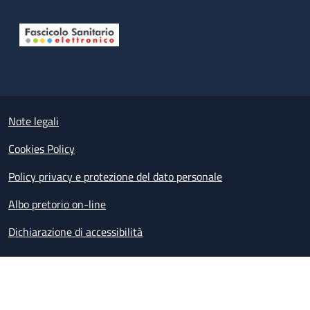
Useful links section
Small prints
Note legali
Cookies Policy
Policy privacy e protezione del dato personale
Albo pretorio on-line
Dichiarazione di accessibilità