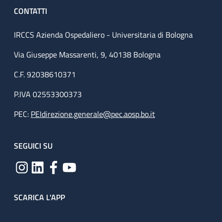
CONTATTI
IRCCS Azienda Ospedaliero - Universitaria di Bologna
Via Giuseppe Massarenti, 9, 40138 Bologna
C.F. 92038610371
P.IVA 02553300373
PEC:
PEIdirezione.generale@pec.aosp.bo.it
SEGUICI SU
SCARICA L'APP