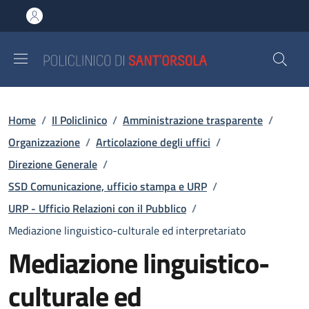
Salta al contenuto principale
Skip to footer content
Briciole di pane
Home
/
Il Policlinico
/
Amministrazione trasparente
/
Organizzazione
/
Articolazione degli uffici
/
Direzione Generale
/
SSD Comunicazione, ufficio stampa e URP
/
URP - Ufficio Relazioni con il Pubblico
/
Mediazione linguistico-culturale ed interpretariato
Mediazione linguistico-
culturale ed