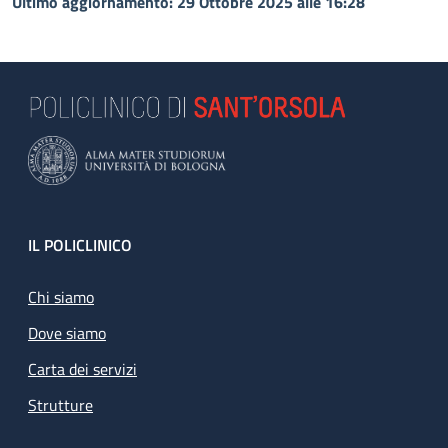
Ultimo aggiornamento: 29 Ottobre 2025 alle 16:28
Footer
IL POLICLINICO
Chi siamo
Dove siamo
Carta dei servizi
Strutture