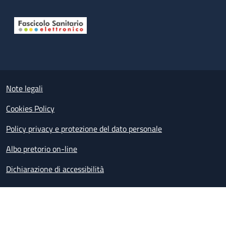
Useful links section
Small prints
Note legali
Cookies Policy
Policy privacy e protezione del dato personale
Albo pretorio on-line
Dichiarazione di accessibilità