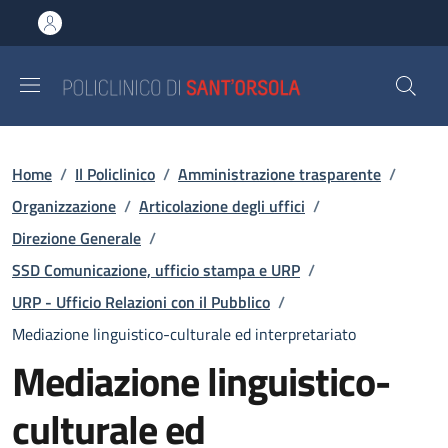
Salta al contenuto principale
Skip to footer content
Briciole di pane
Home
/
Il Policlinico
/
Amministrazione trasparente
/
Organizzazione
/
Articolazione degli uffici
/
Direzione Generale
/
SSD Comunicazione, ufficio stampa e URP
/
URP - Ufficio Relazioni con il Pubblico
/
Mediazione linguistico-culturale ed interpretariato
Mediazione linguistico-
culturale ed