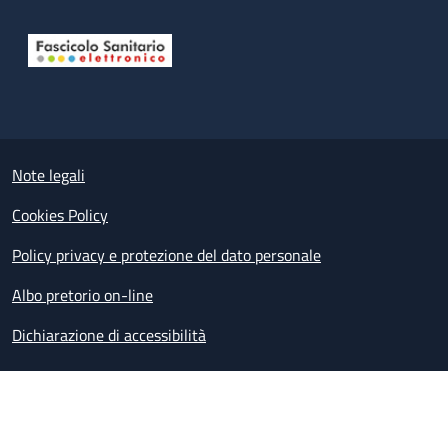
Useful links section
Small prints
Note legali
Cookies Policy
Policy privacy e protezione del dato personale
Albo pretorio on-line
Dichiarazione di accessibilità