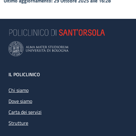
Ultimo aggiornamento: 29 Ottobre 2025 alle 16:28
Footer
IL POLICLINICO
Chi siamo
Dove siamo
Carta dei servizi
Strutture