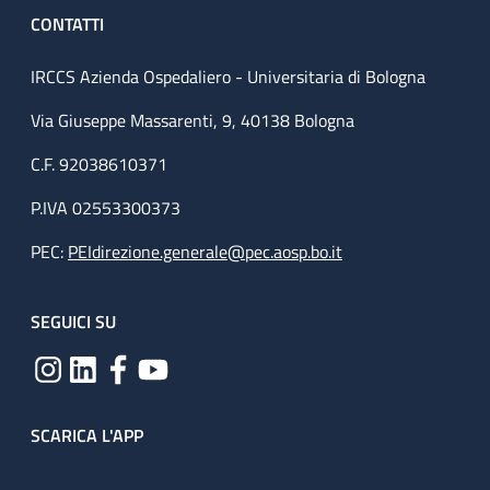
CONTATTI
IRCCS Azienda Ospedaliero - Universitaria di Bologna
Via Giuseppe Massarenti, 9, 40138 Bologna
C.F. 92038610371
P.IVA 02553300373
PEC:
PEIdirezione.generale@pec.aosp.bo.it
SEGUICI SU
SCARICA L'APP