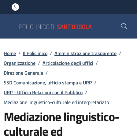
Salta al contenuto principale
Skip to footer content
Briciole di pane
Home
/
Il Policlinico
/
Amministrazione trasparente
/
Organizzazione
/
Articolazione degli uffici
/
Direzione Generale
/
SSD Comunicazione, ufficio stampa e URP
/
URP - Ufficio Relazioni con il Pubblico
/
Mediazione linguistico-culturale ed interpretariato
Mediazione linguistico-
culturale ed