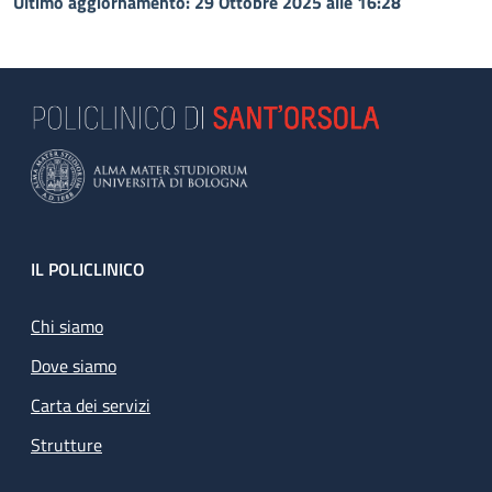
Ultimo aggiornamento: 29 Ottobre 2025 alle 16:28
Footer
IL POLICLINICO
Chi siamo
Dove siamo
Carta dei servizi
Strutture