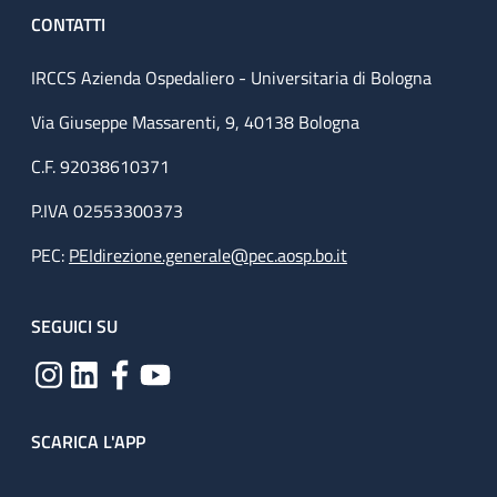
CONTATTI
IRCCS Azienda Ospedaliero - Universitaria di Bologna
Via Giuseppe Massarenti, 9, 40138 Bologna
C.F. 92038610371
P.IVA 02553300373
PEC:
PEIdirezione.generale@pec.aosp.bo.it
SEGUICI SU
SCARICA L'APP