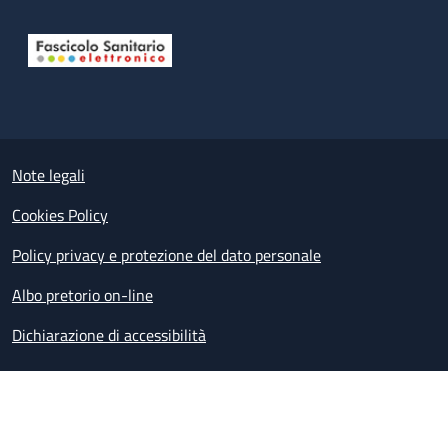
Useful links section
Small prints
Note legali
Cookies Policy
Policy privacy e protezione del dato personale
Albo pretorio on-line
Dichiarazione di accessibilità