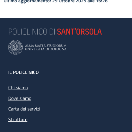
Ultimo aggiornamento: 29 Ottobre 2025 alle 16:28
Footer
IL POLICLINICO
Chi siamo
Dove siamo
Carta dei servizi
Strutture