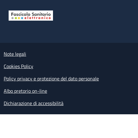
Useful links section
Small prints
Note legali
Cookies Policy
Policy privacy e protezione del dato personale
Albo pretorio on-line
Dichiarazione di accessibilità