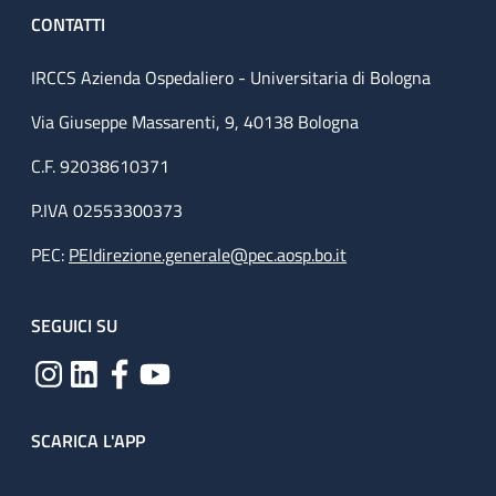
CONTATTI
IRCCS Azienda Ospedaliero - Universitaria di Bologna
Via Giuseppe Massarenti, 9, 40138 Bologna
C.F. 92038610371
P.IVA 02553300373
PEC:
PEIdirezione.generale@pec.aosp.bo.it
SEGUICI SU
SCARICA L'APP