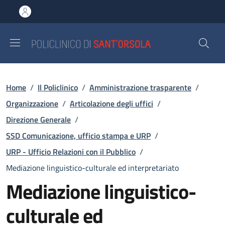
Salta al contenuto principale
Skip to footer content
Briciole di pane
Home
/
Il Policlinico
/
Amministrazione trasparente
/
Organizzazione
/
Articolazione degli uffici
/
Direzione Generale
/
SSD Comunicazione, ufficio stampa e URP
/
URP - Ufficio Relazioni con il Pubblico
/
Mediazione linguistico-culturale ed interpretariato
Mediazione linguistico-
culturale ed