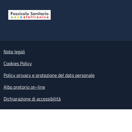
Useful links section
Small prints
Note legali
Cookies Policy
Policy privacy e protezione del dato personale
Albo pretorio on-line
Dichiarazione di accessibilità