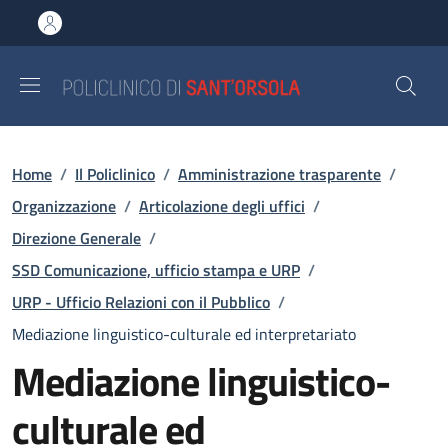
Salta al contenuto principale
Skip to footer content
Briciole di pane
Home
/
Il Policlinico
/
Amministrazione trasparente
/
Organizzazione
/
Articolazione degli uffici
/
Direzione Generale
/
SSD Comunicazione, ufficio stampa e URP
/
URP - Ufficio Relazioni con il Pubblico
/
Mediazione linguistico-culturale ed interpretariato
Mediazione linguistico-
culturale ed