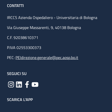
CONTATTI
IRCCS Azienda Ospedaliero - Universitaria di Bologna
Via Giuseppe Massarenti, 9, 40138 Bologna
C.F. 92038610371
P.IVA 02553300373
PEC:
PEIdirezione.generale@pec.aosp.bo.it
SEGUICI SU
SCARICA L'APP