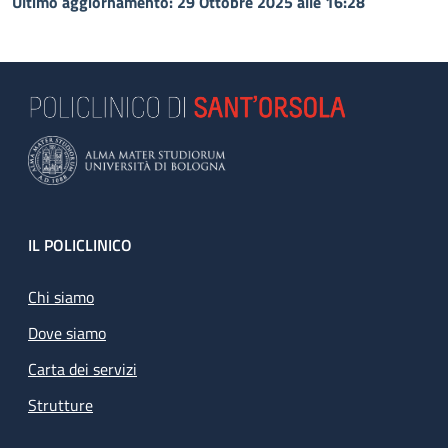
Ultimo aggiornamento: 29 Ottobre 2025 alle 16:28
Footer
IL POLICLINICO
Chi siamo
Dove siamo
Carta dei servizi
Strutture