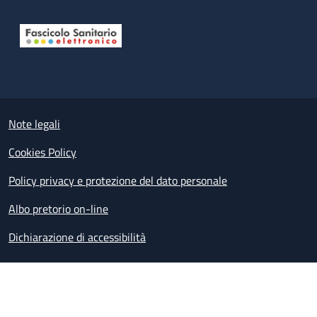
Useful links section
Small prints
Note legali
Cookies Policy
Policy privacy e protezione del dato personale
Albo pretorio on-line
Dichiarazione di accessibilità