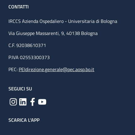
CONTATTI
IRCCS Azienda Ospedaliero - Universitaria di Bologna
Via Giuseppe Massarenti, 9, 40138 Bologna
C.F. 92038610371
P.IVA 02553300373
PEC:
PEIdirezione.generale@pec.aosp.bo.it
SEGUICI SU
SCARICA L'APP