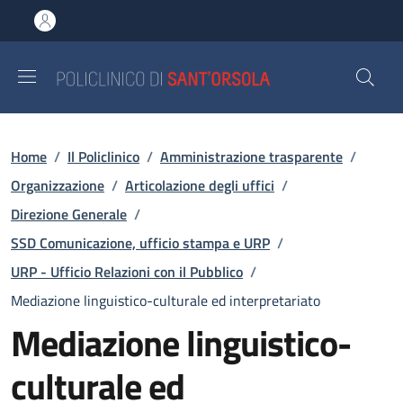
Salta al contenuto principale
Skip to footer content
Briciole di pane
Home
/
Il Policlinico
/
Amministrazione trasparente
/
Organizzazione
/
Articolazione degli uffici
/
Direzione Generale
/
SSD Comunicazione, ufficio stampa e URP
/
URP - Ufficio Relazioni con il Pubblico
/
Mediazione linguistico-culturale ed interpretariato
Mediazione linguistico-
culturale ed