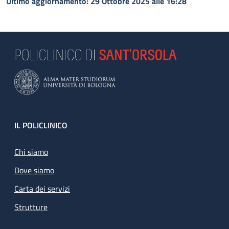
Ultimo aggiornamento: 29 Ottobre 2025 alle 16:28
Footer
IL POLICLINICO
Chi siamo
Dove siamo
Carta dei servizi
Strutture