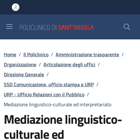
Salta al contenuto principale
Skip to footer content
Briciole di pane
Home
/
Il Policlinico
/
Amministrazione trasparente
/
Organizzazione
/
Articolazione degli uffici
/
Direzione Generale
/
SSD Comunicazione, ufficio stampa e URP
/
URP - Ufficio Relazioni con il Pubblico
/
Mediazione linguistico-culturale ed interpretariato
Mediazione linguistico-
culturale ed