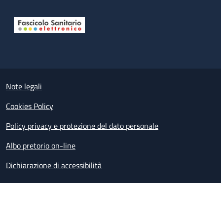
Useful links section
Small prints
Note legali
Cookies Policy
Policy privacy e protezione del dato personale
Albo pretorio on-line
Dichiarazione di accessibilità