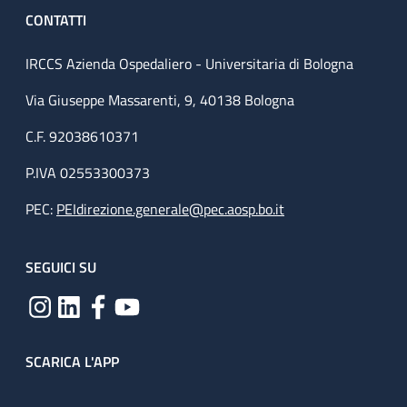
CONTATTI
IRCCS Azienda Ospedaliero - Universitaria di Bologna
Via Giuseppe Massarenti, 9, 40138 Bologna
C.F. 92038610371
P.IVA 02553300373
PEC:
PEIdirezione.generale@pec.aosp.bo.it
SEGUICI SU
SCARICA L'APP