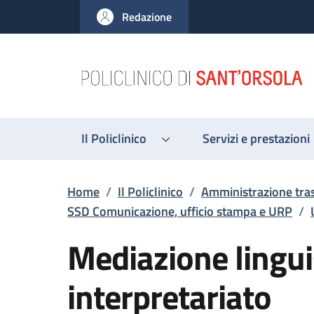
Salta al contenuto principale
Skip to footer content
Redazione
Il Policlinico
Servizi e prestazioni
Briciole di pane
Home
/
Il Policlinico
/
Amministrazione tra
SSD Comunicazione, ufficio stampa e URP
/
Mediazione lingui
interpretariato