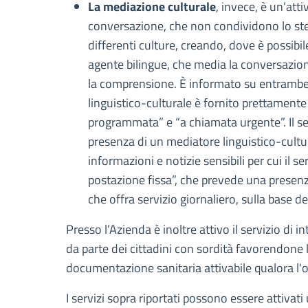
La mediazione culturale
, invece, è un’att
conversazione, che non condividono lo stess
differenti culture, creando, dove è possibil
agente bilingue, che media la conversazione 
la comprensione. È informato su entrambe le 
linguistico-culturale è fornito prettament
programmata” e “a chiamata urgente”. Il se
presenza di un mediatore linguistico-cultura
informazioni e notizie sensibili per cui il s
postazione fissa”, che prevede una presenza 
che offra servizio giornaliero, sulla base del
Presso l’Azienda è inoltre attivo il servizio di i
da parte dei cittadini con sordità favorendone 
documentazione sanitaria attivabile qualora l'op
I servizi sopra riportati possono essere attivat