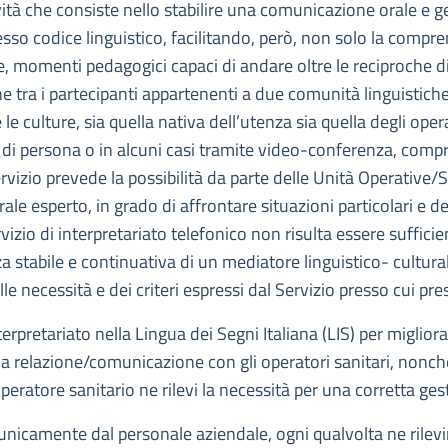
ività che consiste nello stabilire una comunicazione orale e g
o codice linguistico, facilitando, però, non solo la comprens
e, momenti pedagogici capaci di andare oltre le reciproche di
tra i partecipanti appartenenti a due comunità linguistiche di
culture, sia quella nativa dell’utenza sia quella degli operat
e di persona o in alcuni casi tramite video-conferenza, com
rvizio prevede la possibilità da parte delle Unità Operative/
le esperto, in grado di affrontare situazioni particolari e de
ervizio di interpretariato telefonico non risulta essere suffici
stabile e continuativa di un mediatore linguistico- culturale,
le necessità e dei criteri espressi dal Servizio presso cui pres
nterpretariato nella Lingua dei Segni Italiana (LIS) per migliora
la relazione/comunicazione con gli operatori sanitari, nonché
eratore sanitario ne rilevi la necessità per una corretta gest
i unicamente dal personale aziendale, ogni qualvolta ne rilev