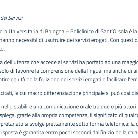
dei Servizi
ro Universitaria di Bologna – Policlinico di Sant’Orsola è la r
hanno necessità di usufruire dei servizi erogati. Con quest’obi
to.
a dell'utenza che accede ai servizi ha portato ad una maggior
n solo di favorire la comprensione della lingua, ma anche di a
ntire equità nella fruizione dei servizi erogati e facilitare l’
citati, la cui macro differenziazione principale si può così di
e nello stabilire una comunicazione orale tra due o più atto
i spiega, grazie alla propria competenza, il significato di qua
erpretariato si svolge prettamente sotto forma telefonica; la c
 risposta è garantita entro pochi secondi dall’inizio della chi