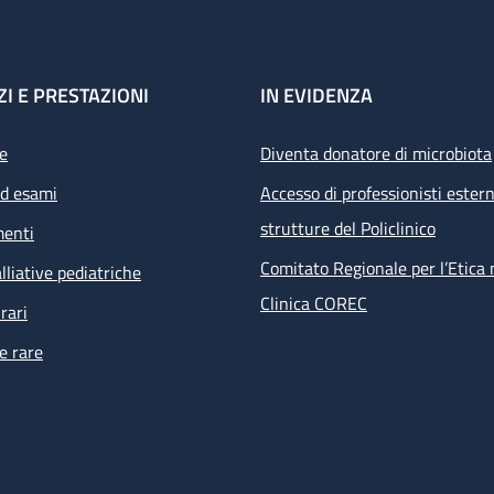
ZI E PRESTAZIONI
IN EVIDENZA
e
Diventa donatore di microbiota
ed esami
Accesso di professionisti estern
strutture del Policlinico
menti
Comitato Regionale per l’Etica 
lliative pediatriche
Clinica COREC
rari
e rare