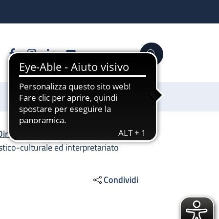
Facebook
Instagram
Linkedin
YouTube
Cerca
Sostienici
Direzione Generale
/
tico-culturale ed interpretariato
Condividi