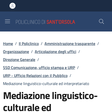
Salta al contenuto principale
Skip to footer content
Briciole di pane
Home
/
Il Policlinico
/
Amministrazione trasparente
/
Organizzazione
/
Articolazione degli uffici
/
Direzione Generale
/
SSD Comunicazione, ufficio stampa e URP
/
URP - Ufficio Relazioni con il Pubblico
/
Mediazione linguistico-culturale ed interpretariato
Mediazione linguistico-
culturale ed