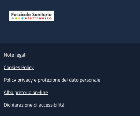
Useful links section
Small prints
Note legali
Cookies Policy
Policy privacy e protezione del dato personale
Albo pretorio on-line
Dichiarazione di accessibilità