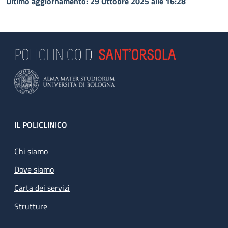
Ultimo aggiornamento: 29 Ottobre 2025 alle 16:28
Footer
IL POLICLINICO
Chi siamo
Dove siamo
Carta dei servizi
Strutture