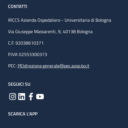
CONTATTI
IRCCS Azienda Ospedaliero - Universitaria di Bologna
Via Giuseppe Massarenti, 9, 40138 Bologna
C.F. 92038610371
P.IVA 02553300373
PEC:
PEIdirezione.generale@pec.aosp.bo.it
SEGUICI SU
SCARICA L'APP