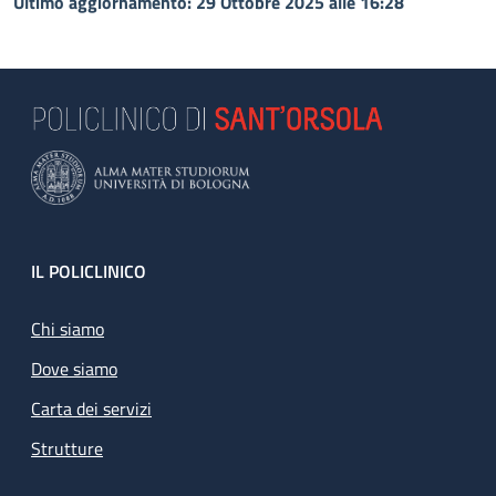
Ultimo aggiornamento: 29 Ottobre 2025 alle 16:28
Footer
IL POLICLINICO
Chi siamo
Dove siamo
Carta dei servizi
Strutture