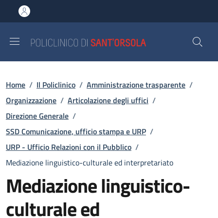
Salta al contenuto principale
Skip to footer content
Briciole di pane
Home
/
Il Policlinico
/
Amministrazione trasparente
/
Organizzazione
/
Articolazione degli uffici
/
Direzione Generale
/
SSD Comunicazione, ufficio stampa e URP
/
URP - Ufficio Relazioni con il Pubblico
/
Mediazione linguistico-culturale ed interpretariato
Mediazione linguistico-
culturale ed