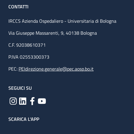
CONTATTI
IRCCS Azienda Ospedaliero - Universitaria di Bologna
Via Giuseppe Massarenti, 9, 40138 Bologna
C.F. 92038610371
P.IVA 02553300373
PEC:
PEIdirezione.generale@pec.aosp.bo.it
SEGUICI SU
SCARICA L'APP