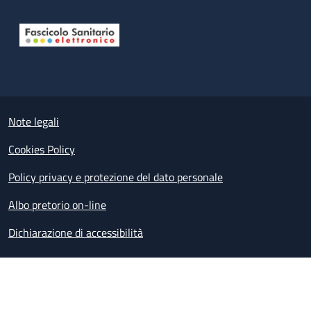
Useful links section
Small prints
Note legali
Cookies Policy
Policy privacy e protezione del dato personale
Albo pretorio on-line
Dichiarazione di accessibilità