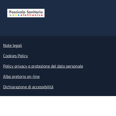
Useful links section
Small prints
Note legali
Cookies Policy
Policy privacy e protezione del dato personale
Albo pretorio on-line
Dichiarazione di accessibilità