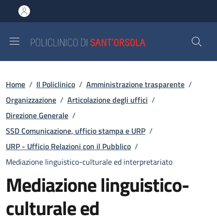
Salta al contenuto principale
Skip to footer content
Briciole di pane
Home
/
Il Policlinico
/
Amministrazione trasparente
/
Organizzazione
/
Articolazione degli uffici
/
Direzione Generale
/
SSD Comunicazione, ufficio stampa e URP
/
URP - Ufficio Relazioni con il Pubblico
/
Mediazione linguistico-culturale ed interpretariato
Mediazione linguistico-
culturale ed