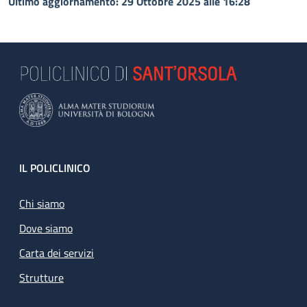
Ultimo aggiornamento: 29 Ottobre 2025 alle 16:28
Footer
IL POLICLINICO
Chi siamo
Dove siamo
Carta dei servizi
Strutture