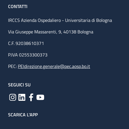
CONTATTI
IRCCS Azienda Ospedaliero - Universitaria di Bologna
Via Giuseppe Massarenti, 9, 40138 Bologna
C.F. 92038610371
P.IVA 02553300373
PEC:
PEIdirezione.generale@pec.aosp.bo.it
SEGUICI SU
SCARICA L'APP