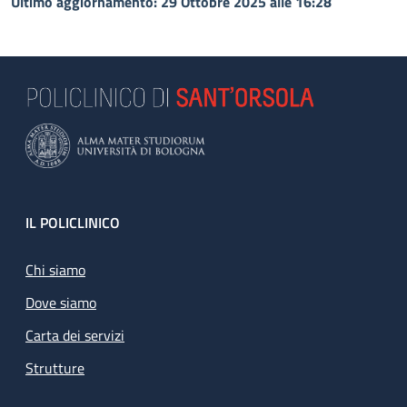
Ultimo aggiornamento: 29 Ottobre 2025 alle 16:28
Footer
IL POLICLINICO
Chi siamo
Dove siamo
Carta dei servizi
Strutture