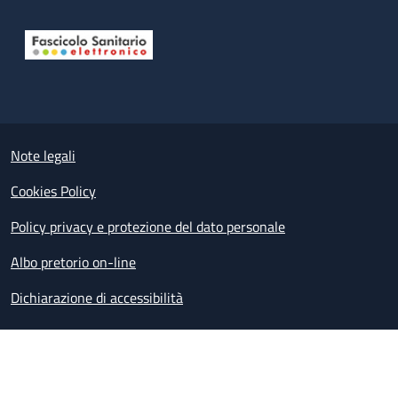
Useful links section
Small prints
Note legali
Cookies Policy
Policy privacy e protezione del dato personale
Albo pretorio on-line
Dichiarazione di accessibilità