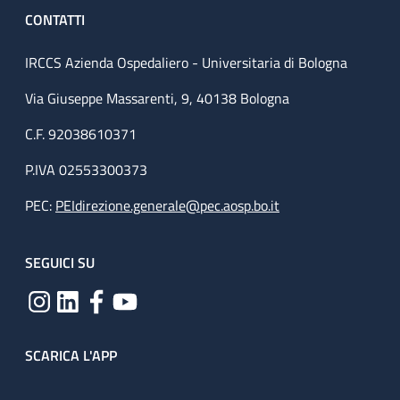
CONTATTI
IRCCS Azienda Ospedaliero - Universitaria di Bologna
Via Giuseppe Massarenti, 9, 40138 Bologna
C.F. 92038610371
P.IVA 02553300373
PEC:
PEIdirezione.generale@pec.aosp.bo.it
SEGUICI SU
SCARICA L'APP