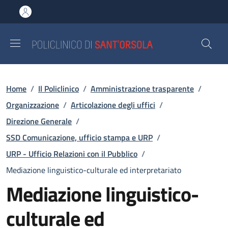
Salta al contenuto principale
Skip to footer content
Briciole di pane
Home
/
Il Policlinico
/
Amministrazione trasparente
/
Organizzazione
/
Articolazione degli uffici
/
Direzione Generale
/
SSD Comunicazione, ufficio stampa e URP
/
URP - Ufficio Relazioni con il Pubblico
/
Mediazione linguistico-culturale ed interpretariato
Mediazione linguistico-
culturale ed