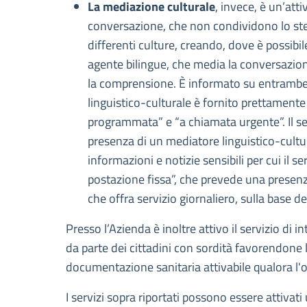
La mediazione culturale
, invece, è un’att
conversazione, che non condividono lo stess
differenti culture, creando, dove è possibil
agente bilingue, che media la conversazione 
la comprensione. È informato su entrambe le 
linguistico-culturale è fornito prettament
programmata” e “a chiamata urgente”. Il se
presenza di un mediatore linguistico-cultura
informazioni e notizie sensibili per cui il s
postazione fissa”, che prevede una presenza 
che offra servizio giornaliero, sulla base del
Presso l’Azienda è inoltre attivo il servizio di i
da parte dei cittadini con sordità favorendone 
documentazione sanitaria attivabile qualora l'op
I servizi sopra riportati possono essere attivat