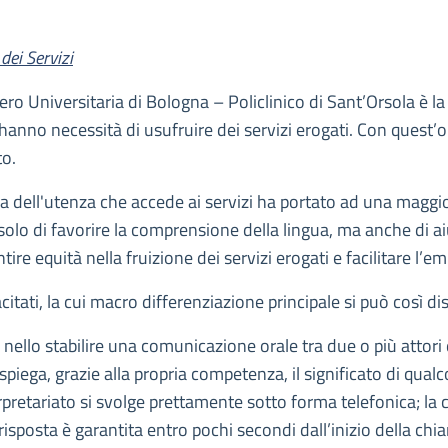
dei Servizi
ro Universitaria di Bologna – Policlinico di Sant’Orsola è la r
hanno necessità di usufruire dei servizi erogati. Con quest’obi
to.
a dell'utenza che accede ai servizi ha portato ad una maggior
n solo di favorire la comprensione della lingua, ma anche di a
ntire equità nella fruizione dei servizi erogati e facilitare l’
citati, la cui macro differenziazione principale si può così di
e nello stabilire una comunicazione orale tra due o più atto
i spiega, grazie alla propria competenza, il significato di qua
erpretariato si svolge prettamente sotto forma telefonica; la c
 risposta è garantita entro pochi secondi dall’inizio della chi