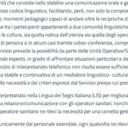
ività che consiste nello stabilire una comunicazione orale e g
o codice linguistico, facilitando, però, non solo la comprens
e, momenti pedagogici capaci di andare oltre le reciproche di
tra i partecipanti appartenenti a due comunità linguistiche di
culture, sia quella nativa dell’utenza sia quella degli operat
e di persona o in alcuni casi tramite video-conferenza, com
rvizio prevede la possibilità da parte delle Unità Operative/
le esperto, in grado di affrontare situazioni particolari e de
ervizio di interpretariato telefonico non risulta essere suffici
stabile e continuativa di un mediatore linguistico- culturale,
le necessità e dei criteri espressi dal Servizio presso cui pres
nterpretariato nella Lingua dei Segni Italiana (LIS) per migliora
la relazione/comunicazione con gli operatori sanitari, nonché
eratore sanitario ne rilevi la necessità per una corretta gest
i unicamente dal personale aziendale, ogni qualvolta ne rilev