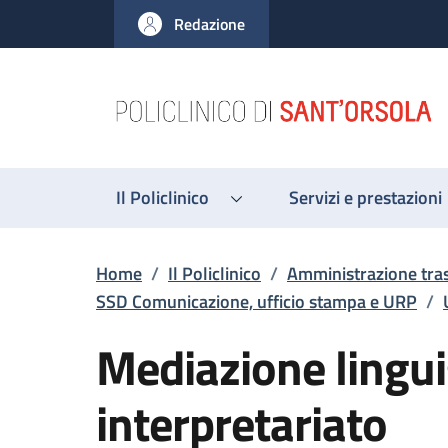
Salta al contenuto principale
Skip to footer content
Redazione
Il Policlinico
Servizi e prestazioni
Briciole di pane
Home
/
Il Policlinico
/
Amministrazione tra
SSD Comunicazione, ufficio stampa e URP
/
Mediazione lingui
interpretariato