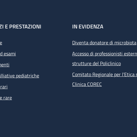
ZI E PRESTAZIONI
IN EVIDENZA
e
Diventa donatore di microbiota
ed esami
Accesso di professionisti estern
strutture del Policlinico
menti
Comitato Regionale per l’Etica 
lliative pediatriche
Clinica COREC
rari
e rare