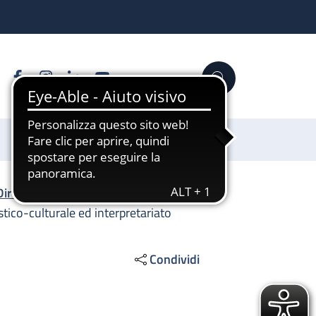
Facebook
Instagram
Linkedin
YouTube
Cerca
Sostienici
Direzione Generale
/
tico-culturale ed interpretariato
Condividi