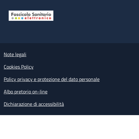
Useful links section
Small prints
Note legali
Cookies Policy
Policy privacy e protezione del dato personale
Albo pretorio on-line
Dichiarazione di accessibilità