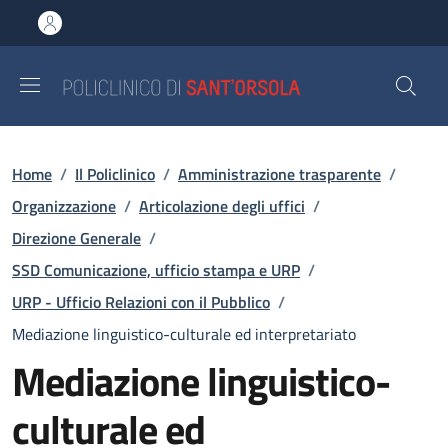
Salta al contenuto principale
Skip to footer content
Briciole di pane
Home
/
Il Policlinico
/
Amministrazione trasparente
/
Organizzazione
/
Articolazione degli uffici
/
Direzione Generale
/
SSD Comunicazione, ufficio stampa e URP
/
URP - Ufficio Relazioni con il Pubblico
/
Mediazione linguistico-culturale ed interpretariato
Mediazione linguistico-
culturale ed