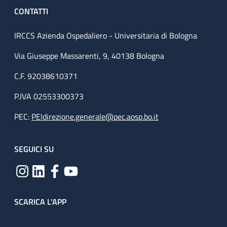
CONTATTI
IRCCS Azienda Ospedaliero - Universitaria di Bologna
Via Giuseppe Massarenti, 9, 40138 Bologna
C.F. 92038610371
P.IVA 02553300373
PEC:
PEIdirezione.generale@pec.aosp.bo.it
SEGUICI SU
SCARICA L'APP