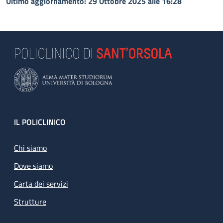
Ultimo aggiornamento: 29 Ottobre 2025 alle 16:28
Footer
IL POLICLINICO
Chi siamo
Dove siamo
Carta dei servizi
Strutture