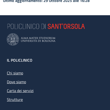
Ultimo aggiornamento: 29 Ottobre 2025 alle 16:28
Footer
IL POLICLINICO
Chi siamo
Dove siamo
Carta dei servizi
Strutture