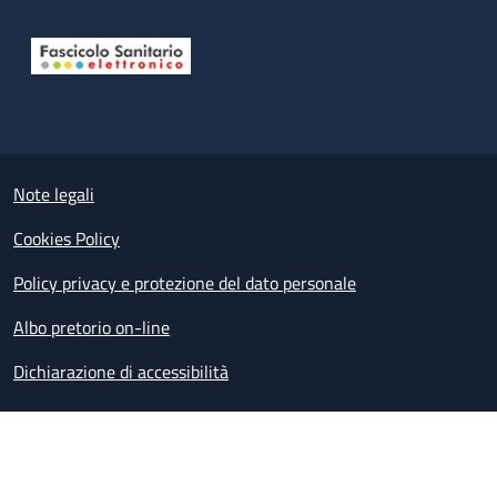
Useful links section
Small prints
Note legali
Cookies Policy
Policy privacy e protezione del dato personale
Albo pretorio on-line
Dichiarazione di accessibilità