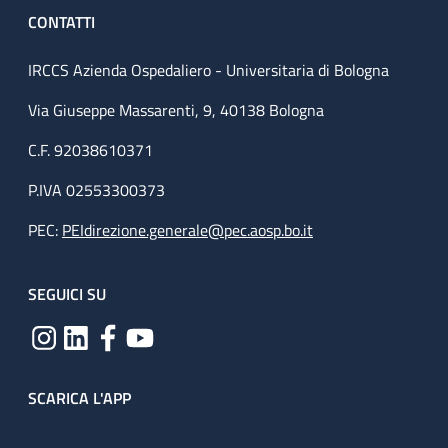
CONTATTI
IRCCS Azienda Ospedaliero - Universitaria di Bologna
Via Giuseppe Massarenti, 9, 40138 Bologna
C.F. 92038610371
P.IVA 02553300373
PEC:
PEIdirezione.generale@pec.aosp.bo.it
SEGUICI SU
SCARICA L'APP