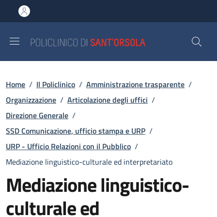
Salta al contenuto principale
Skip to footer content
Briciole di pane
Home
/
Il Policlinico
/
Amministrazione trasparente
/
Organizzazione
/
Articolazione degli uffici
/
Direzione Generale
/
SSD Comunicazione, ufficio stampa e URP
/
URP - Ufficio Relazioni con il Pubblico
/
Mediazione linguistico-culturale ed interpretariato
Mediazione linguistico-
culturale ed