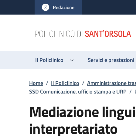
Salta al contenuto principale
Skip to footer content
Redazione
Il Policlinico
Servizi e prestazioni
Briciole di pane
Home
/
Il Policlinico
/
Amministrazione tra
SSD Comunicazione, ufficio stampa e URP
/
Mediazione lingui
interpretariato