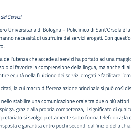
dei Servizi
ro Universitaria di Bologna – Policlinico di Sant’Orsola è la r
hanno necessità di usufruire dei servizi erogati. Con quest’obi
to.
a dell'utenza che accede ai servizi ha portato ad una maggior
n solo di favorire la comprensione della lingua, ma anche di a
ntire equità nella fruizione dei servizi erogati e facilitare l’
citati, la cui macro differenziazione principale si può così di
e nello stabilire una comunicazione orale tra due o più atto
i spiega, grazie alla propria competenza, il significato di qua
erpretariato si svolge prettamente sotto forma telefonica; la c
 risposta è garantita entro pochi secondi dall’inizio della chi