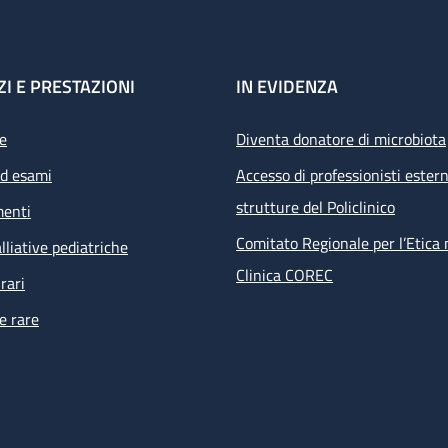
ZI E PRESTAZIONI
IN EVIDENZA
e
Diventa donatore di microbiota
ed esami
Accesso di professionisti estern
strutture del Policlinico
menti
Comitato Regionale per l’Etica 
lliative pediatriche
Clinica COREC
rari
e rare