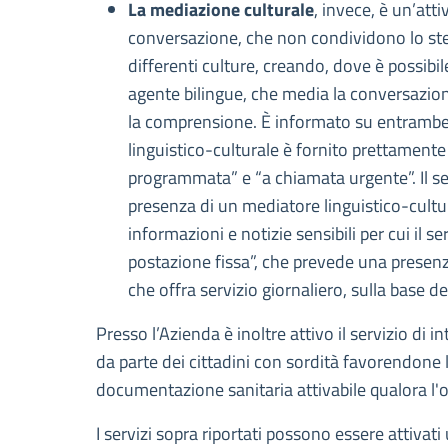
La mediazione culturale
, invece, è un’att
conversazione, che non condividono lo stess
differenti culture, creando, dove è possibil
agente bilingue, che media la conversazione 
la comprensione. È informato su entrambe le 
linguistico-culturale è fornito prettament
programmata” e “a chiamata urgente”. Il se
presenza di un mediatore linguistico-cultura
informazioni e notizie sensibili per cui il s
postazione fissa”, che prevede una presenza 
che offra servizio giornaliero, sulla base del
Presso l’Azienda è inoltre attivo il servizio di i
da parte dei cittadini con sordità favorendone 
documentazione sanitaria attivabile qualora l'op
I servizi sopra riportati possono essere attivat