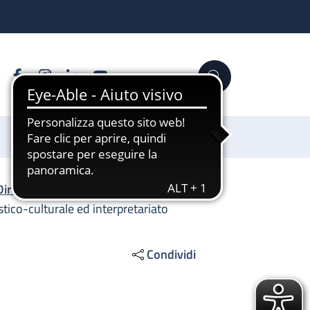
Facebook
Instagram
Linkedin
YouTube
Cerca
Sostienici
Direzione Generale
/
tico-culturale ed interpretariato
Condividi