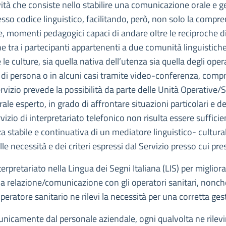
ività che consiste nello stabilire una comunicazione orale e g
o codice linguistico, facilitando, però, non solo la comprens
e, momenti pedagogici capaci di andare oltre le reciproche di
tra i partecipanti appartenenti a due comunità linguistiche di
culture, sia quella nativa dell’utenza sia quella degli operat
e di persona o in alcuni casi tramite video-conferenza, com
rvizio prevede la possibilità da parte delle Unità Operative/
le esperto, in grado di affrontare situazioni particolari e de
ervizio di interpretariato telefonico non risulta essere suffici
stabile e continuativa di un mediatore linguistico- culturale,
le necessità e dei criteri espressi dal Servizio presso cui pres
nterpretariato nella Lingua dei Segni Italiana (LIS) per migliora
la relazione/comunicazione con gli operatori sanitari, nonché
eratore sanitario ne rilevi la necessità per una corretta gest
i unicamente dal personale aziendale, ogni qualvolta ne rilev