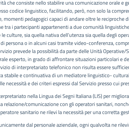
ività che consiste nello stabilire una comunicazione orale e g
o codice linguistico, facilitando, però, non solo la comprens
e, momenti pedagogici capaci di andare oltre le reciproche di
tra i partecipanti appartenenti a due comunità linguistiche di
culture, sia quella nativa dell’utenza sia quella degli operat
e di persona o in alcuni casi tramite video-conferenza, com
rvizio prevede la possibilità da parte delle Unità Operative/
le esperto, in grado di affrontare situazioni particolari e de
ervizio di interpretariato telefonico non risulta essere suffici
stabile e continuativa di un mediatore linguistico- culturale,
le necessità e dei criteri espressi dal Servizio presso cui pres
nterpretariato nella Lingua dei Segni Italiana (LIS) per migliora
la relazione/comunicazione con gli operatori sanitari, nonché
eratore sanitario ne rilevi la necessità per una corretta gest
i unicamente dal personale aziendale, ogni qualvolta ne rilev