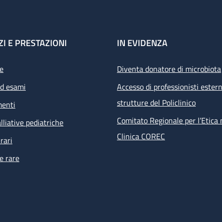
ZI E PRESTAZIONI
IN EVIDENZA
e
Diventa donatore di microbiota
ed esami
Accesso di professionisti estern
strutture del Policlinico
menti
Comitato Regionale per l’Etica 
lliative pediatriche
Clinica COREC
rari
e rare