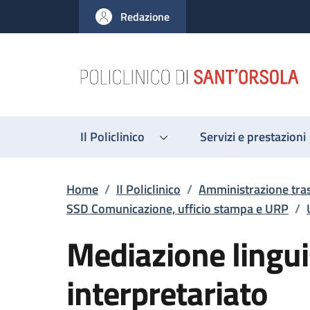
Salta al contenuto principale
Skip to footer content
Redazione
Il Policlinico
Servizi e prestazioni
Briciole di pane
Home
/
Il Policlinico
/
Amministrazione tra
SSD Comunicazione, ufficio stampa e URP
/
Mediazione lingui
interpretariato