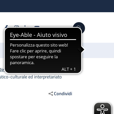
Facebook
Instagram
Linkedin
YouTube
Cerca
Sostienici
Direzione Generale
/
tico-culturale ed interpretariato
Condividi