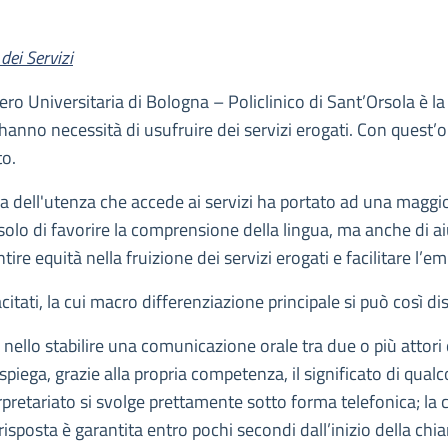
dei Servizi
ro Universitaria di Bologna – Policlinico di Sant’Orsola è la r
hanno necessità di usufruire dei servizi erogati. Con quest’obi
to.
a dell'utenza che accede ai servizi ha portato ad una maggior
n solo di favorire la comprensione della lingua, ma anche di a
ntire equità nella fruizione dei servizi erogati e facilitare l’
citati, la cui macro differenziazione principale si può così di
e nello stabilire una comunicazione orale tra due o più atto
i spiega, grazie alla propria competenza, il significato di qua
erpretariato si svolge prettamente sotto forma telefonica; la c
 risposta è garantita entro pochi secondi dall’inizio della chi