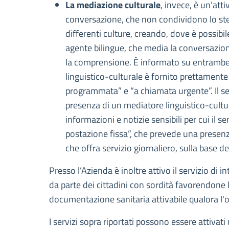
La mediazione culturale
, invece, è un’att
conversazione, che non condividono lo stess
differenti culture, creando, dove è possibil
agente bilingue, che media la conversazione 
la comprensione. È informato su entrambe le 
linguistico-culturale è fornito prettament
programmata” e “a chiamata urgente”. Il se
presenza di un mediatore linguistico-cultura
informazioni e notizie sensibili per cui il s
postazione fissa”, che prevede una presenza 
che offra servizio giornaliero, sulla base del
Presso l’Azienda è inoltre attivo il servizio di i
da parte dei cittadini con sordità favorendone 
documentazione sanitaria attivabile qualora l'op
I servizi sopra riportati possono essere attivat