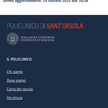
Ultimo aggiornamento: 29 Ottobre 2025 alle 16:28
Footer
IL POLICLINICO
Chi siamo
Dove siamo
Carta dei servizi
Strutture