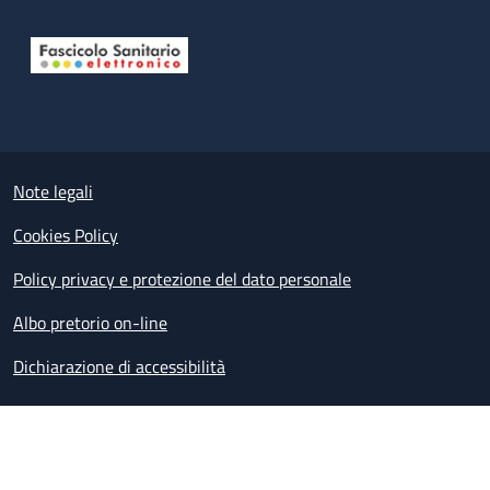
Useful links section
Small prints
Note legali
Cookies Policy
Policy privacy e protezione del dato personale
Albo pretorio on-line
Dichiarazione di accessibilità