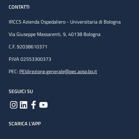
CONTATTI
IRCCS Azienda Ospedaliero - Universitaria di Bologna
Via Giuseppe Massarenti, 9, 40138 Bologna
C.F. 92038610371
P.IVA 02553300373
PEC:
PEIdirezione.generale@pec.aosp.bo.it
SEGUICI SU
SCARICA L'APP