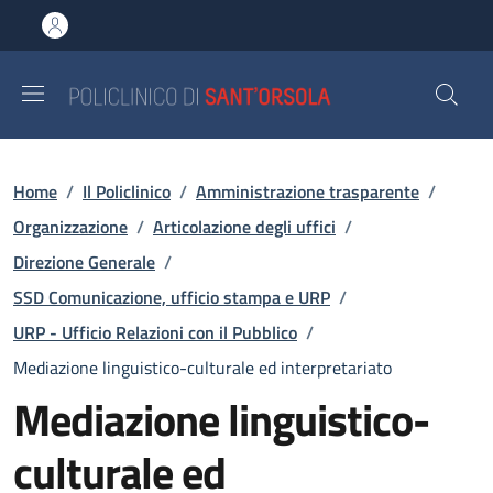
Salta al contenuto principale
Skip to footer content
Briciole di pane
Home
/
Il Policlinico
/
Amministrazione trasparente
/
Organizzazione
/
Articolazione degli uffici
/
Direzione Generale
/
SSD Comunicazione, ufficio stampa e URP
/
URP - Ufficio Relazioni con il Pubblico
/
Mediazione linguistico-culturale ed interpretariato
Mediazione linguistico-
culturale ed