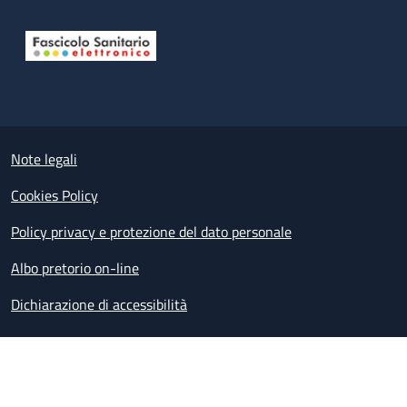
Useful links section
Small prints
Note legali
Cookies Policy
Policy privacy e protezione del dato personale
Albo pretorio on-line
Dichiarazione di accessibilità