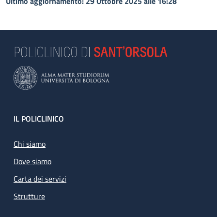
Ultimo aggiornamento: 29 Ottobre 2025 alle 16:28
Footer
IL POLICLINICO
Chi siamo
Dove siamo
Carta dei servizi
Strutture