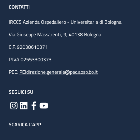
CONTATTI
IRCCS Azienda Ospedaliero - Universitaria di Bologna
Via Giuseppe Massarenti, 9, 40138 Bologna
C.F. 92038610371
P.IVA 02553300373
PEC:
PEIdirezione.generale@pec.aosp.bo.it
SEGUICI SU
SCARICA L'APP