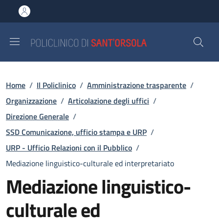
Salta al contenuto principale
Skip to footer content
Briciole di pane
Home
/
Il Policlinico
/
Amministrazione trasparente
/
Organizzazione
/
Articolazione degli uffici
/
Direzione Generale
/
SSD Comunicazione, ufficio stampa e URP
/
URP - Ufficio Relazioni con il Pubblico
/
Mediazione linguistico-culturale ed interpretariato
Mediazione linguistico-
culturale ed