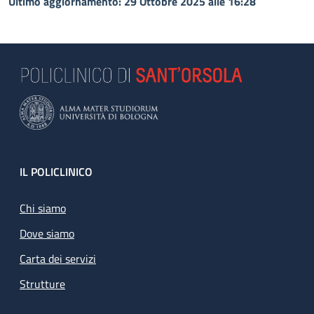
Ultimo aggiornamento: 29 Ottobre 2025 alle 16:28
Footer
IL POLICLINICO
Chi siamo
Dove siamo
Carta dei servizi
Strutture