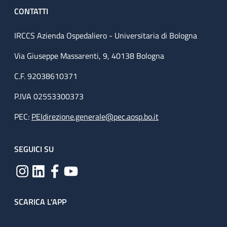
CONTATTI
IRCCS Azienda Ospedaliero - Universitaria di Bologna
Via Giuseppe Massarenti, 9, 40138 Bologna
C.F. 92038610371
P.IVA 02553300373
PEC:
PEIdirezione.generale@pec.aosp.bo.it
SEGUICI SU
SCARICA L'APP