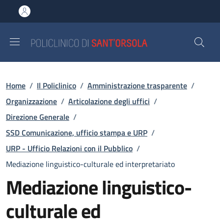
Salta al contenuto principale
Skip to footer content
Briciole di pane
Home
/
Il Policlinico
/
Amministrazione trasparente
/
Organizzazione
/
Articolazione degli uffici
/
Direzione Generale
/
SSD Comunicazione, ufficio stampa e URP
/
URP - Ufficio Relazioni con il Pubblico
/
Mediazione linguistico-culturale ed interpretariato
Mediazione linguistico-
culturale ed