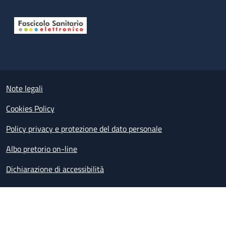
Useful links section
Small prints
Note legali
Cookies Policy
Policy privacy e protezione del dato personale
Albo pretorio on-line
Dichiarazione di accessibilità